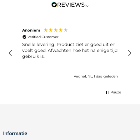
Anoniem
Bob 
Verified Customer
Ve
it en
Snelle levering, deden niet moeilijk over
Er w
e tijd
retourneren.
meteen
kome
geleden
Paris, FR, 1 dag geleden
Pauze
Informatie