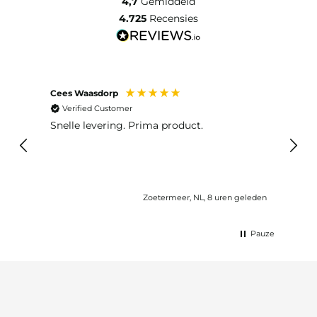
4,7
Gemiddeld
4.725
Recensies
Cees Waasdorp
M. de
Verified Customer
Ver
Snelle levering. Prima product.
De b
elast
lang 
Zoetermeer, NL, 8 uren geleden
Pauze