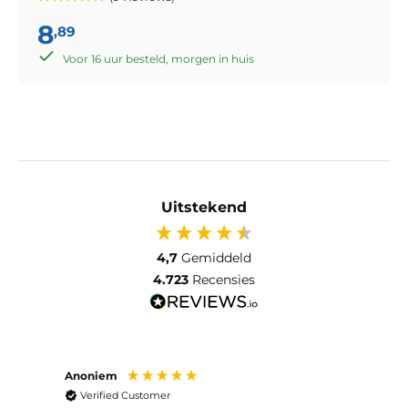
8
,89
Voor 16 uur besteld, morgen in huis
Uitstekend
4,7
Gemiddeld
4.723
Recensies
Anoniem
Ma P
Verified Customer
Ver