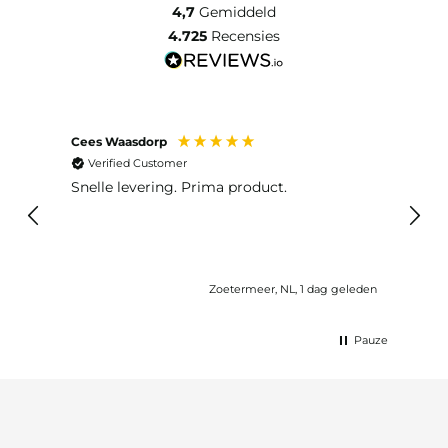
4,7
Gemiddeld
4.725
Recensies
Cees Waasdorp
M. de
Verified Customer
Ver
Snelle levering. Prima product.
De b
elast
lang 
Zoetermeer, NL, 1 dag geleden
Pauze