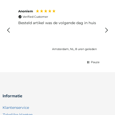
Anoniem
Ma P
Verified Customer
Ver
Besteld artikel was de volgende dag in huis
Prim
Amsterdam, NL, 8 uren geleden
Pauze
Informatie
Klantenservice
Zakelijke klanten