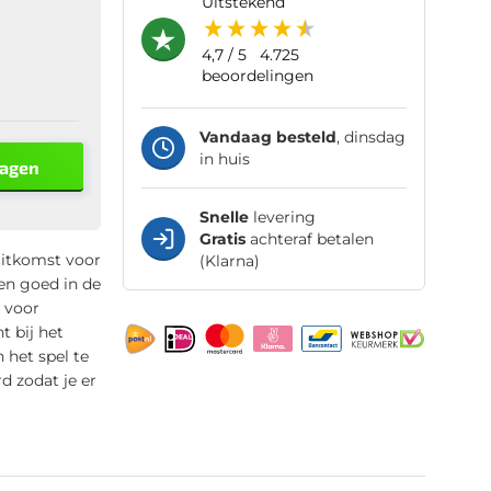
uitstekend
4,7
/ 5
4.725
beoordelingen
Vandaag besteld
, dinsdag
in huis
wagen
Snelle
levering
Gratis
achteraf betalen
uitkomst voor
(Klarna)
en goed in de
d voor
t bij het
 het spel te
d zodat je er