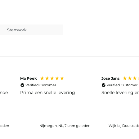
Stemvork
Ma Peek
Jose Jans
Verified Customer
Verified Customer
ende
Prima een snelle levering
Snelle levering 
leden
Nijmegen, NL, 7 uren geleden
Wijk bij Duursted