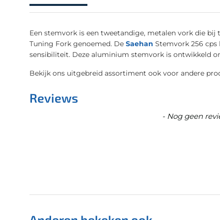
Een stemvork is een tweetandige, metalen vork die bij 
Tuning Fork genoemed. De
Saehan
Stemvork 256 cps k
sensibiliteit. Deze aluminium stemvork is ontwikkeld o
Bekijk ons uitgebreid assortiment ook voor andere pr
Reviews
New content loaded
- Nog geen revi
Anderen bekeken ook