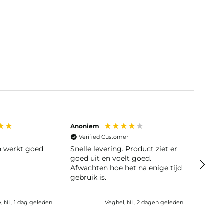
Anoniem
Anoni
Verified Customer
Veri
en werkt goed
Snelle levering. Product ziet er
Snelle leve
goed uit en voelt goed.
moeili
Afwachten hoe het na enige tijd
gebruik is.
e, NL, 1 dag geleden
Veghel, NL, 2 dagen geleden