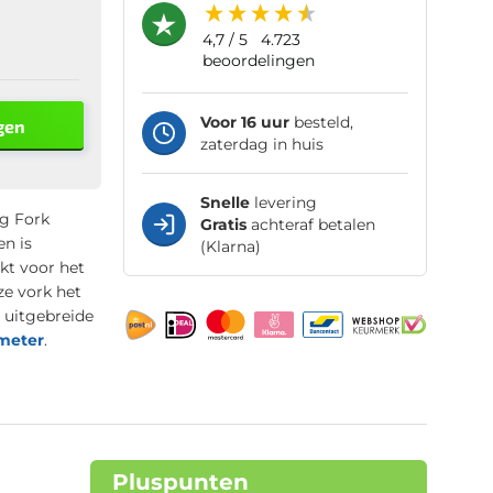
4,7
/ 5
4.723
beoordelingen
Voor 16 uur
besteld,
gen
zaterdag in huis
Snelle
levering
g Fork
Gratis
achteraf betalen
n is
(Klarna)
kt voor het
ze vork het
s uitgebreide
meter
.
Pluspunten