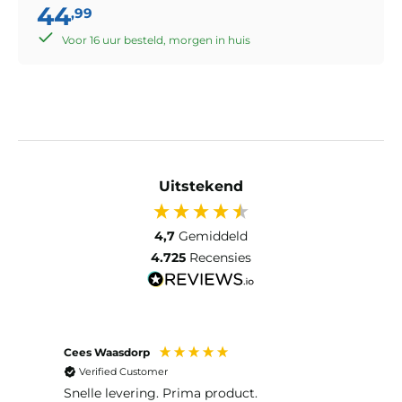
44
,99
Voor 16 uur besteld, morgen in huis
Uitstekend
4,7
Gemiddeld
4.725
Recensies
Cees Waasdorp
M. de
Verified Customer
Ver
Snelle levering. Prima product.
De b