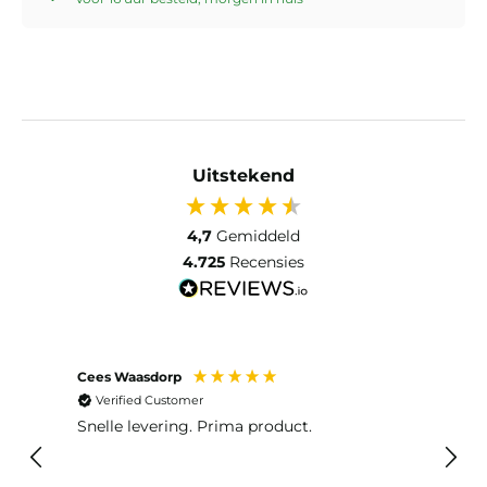
Uitstekend
4,7
Gemiddeld
4.725
Recensies
Cees Waasdorp
M. de
Verified Customer
Ver
Snelle levering. Prima product.
De b
elast
lang 