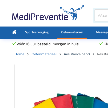
Sportverzorging
Oefenmateriaal
Massage
Vóór 16 uur besteld, morgen in huis!
Kl
Home
Oefenmateriaal
Resistance band
Resist