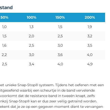
rstand
50%
100%
150%
200%
1,0
1,3
1,5
1,9
1,5
2,0
2,5
3,2
1,6
2,5
3,0
3,5
2,2
3,0
3,6
4,0
2,5
3,4
4,0
4,9
et unieke Snap-Stop® systeem. Tijdens het oefenen met een
itgeoefend waarbij een scheurtje in de band vervelende
oorkomt dat de resistance band in tweeën knapt, zelfs
Dankzij Snap-Stop® kan er dus zeer veilig getraind worden.
betekent dat je ze op een gegeven moment dient te vervangen