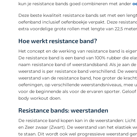
kun je resistance bands goed combineren met ander
o
Deze beste kwaliteit resistance bands set met een lengt
oefenband inclusief oefenboekje verpakt. Deze resista
extra voordelige grote rollen met lengte van 22,5 meter
Hoe werkt resistance band?
Het concept en de werking van resistance band is eigenli
De resistance band is een band van 100% rubber die elas
naam resistance band of weerstandsband. Als je aan de
weerstand is per resistance band verschillend. De weer
weerstand van de resistance band, hoe groter de kracht
oefeningen, op verschillende weerstandsniveaus, mee ui
voor de beginnende als voor de ervaren sporter. Geloof h
body workout doen.
Resistance bands: weerstanden
De resistance band kopen kan in de weerstanden: Licht 
en Zeer zwaar (Zwart). De weerstand van het elastiek w
te staan. Dit wordt ook wel progressieve weerstand g