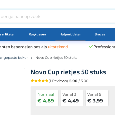
 artikelen
Rugkussen
Hulpmiddelen
Braces
anten beoordelen ons als
uitstekend
Professione
angepaste beker
Novo Cup rietjes 50 stuks
Novo Cup rietjes 50 stuks
(1 Reviews)
5.00
/ 5.00
Normaal
Vanaf 3
Vanaf 5
€ 4,89
€ 4,49
€ 3,99