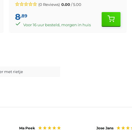
(0 Reviews)
0.00
/ 5.00
8
,89
Voor 16 uur besteld, morgen in huis
r met rietje
Ma Peek
Jose Jans