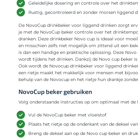
Geleidelijke dosering en controle over het drink
Rustig, gecontroleerd en zonder morsen liggend d
De NovoCup drinkbeker voor liggend drinken zorgt erv
je met de NovoCup beker controle over het drinktempo
dranken. Deze drinkbeker Novo cup is ideaal voor moeilij
en misschien zelfs niet mogelijk om zittend uit een be
is dan een handige en praktische oplossing. Deze Novo
wordt tijdens het drinken. Dankzij de Novo cup beker is
Ook wordt de Novocup drinkbeker voor liggend drinken 
een rietje maakt het makkelijk voor mensen met bijv
behulp van de Novocup en het rietje hun drankje zonde
NovoCup beker gebruiken
Volg onderstaande instructies op om optimaal met de
Vul de NovoCup beker met vloeistof
Plaats het rietje op de onderkant van de deksel v
Breng de deksel aan op de Novo cup beker en druk 