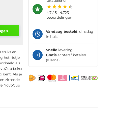
uitstekend
4,7
/ 5
4.723
beoordelingen
agen
Vandaag besteld
, dinsdag
in huis
Snelle
levering
0 stuks en
Gratis
achteraf betalen
g het rietje
(Klarna)
orbeeld als
 NovoCup beker
 bent. Als je
een zittende
 de NovoCup