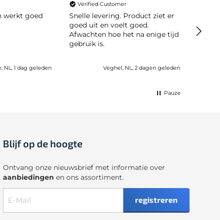
Verified Customer
Veri
en werkt goed
Snelle levering. Product ziet er
Snelle leve
goed uit en voelt goed.
moeili
Afwachten hoe het na enige tijd
gebruik is.
e, NL, 1 dag geleden
Veghel, NL, 2 dagen geleden
Pauze
Blijf op de hoogte
Ontvang onze nieuwsbrief met informatie over
aanbiedingen
en ons assortiment.
registreren