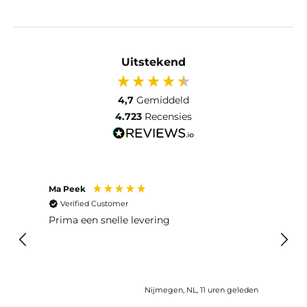
Uitstekend
4,7
Gemiddeld
4.723
Recensies
Ma Peek
Jose 
Verified Customer
Ver
 huis
Prima een snelle levering
Snel
eleden
Nijmegen, NL, 11 uren geleden