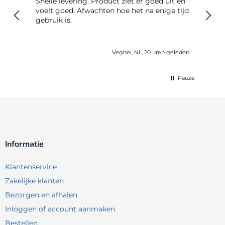
Snelle levering. Product ziet er goed uit en
Snelle leveri
voelt goed. Afwachten hoe het na enige tijd
reto
gebruik is.
Veghel, NL, 20 uren geleden
Pauze
Informatie
Klantenservice
Zakelijke klanten
Bezorgen en afhalen
Inloggen of account aanmaken
Bestellen