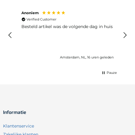
Anoniem
Ma P
Verified Customer
Ver
Besteld artikel was de volgende dag in huis
Prim
Amsterdam, NL, 16 uren geleden
Pauze
Informatie
Klantenservice
Zakelijke klanten