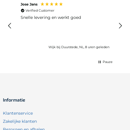
Jose Jans
Anon
Verified Customer
Ver
Snelle levering en werkt goed
Snell
voel
gebru
Wijk bij Duurstede, NL, 8 uren geleden
Pauze
Informatie
Klantenservice
Zakelijke klanten
Bezorgen en afhalen