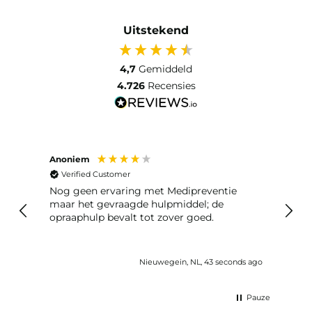
Uitstekend
4,7
Gemiddeld
4.726
Recensies
Anoniem
Guus 
Verified Customer
Ver
Nog geen ervaring met Medipreventie
Prim
maar het gevraagde hulpmiddel; de
opraaphulp bevalt tot zover goed.
Nieuwegein, NL, 43 seconds ago
Pauze