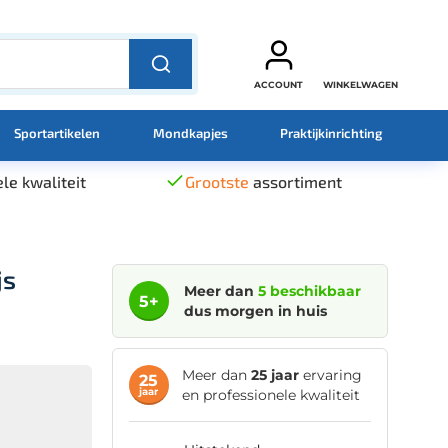
ACCOUNT
WINKELWAGEN
Sportartikelen
Mondkapjes
Praktijkinrichting
le kwaliteit
Grootste
assortiment
js
Meer dan
5 beschikbaar
5+
dus morgen in huis
Meer dan
25 jaar
ervaring
25
jaar
en professionele kwaliteit