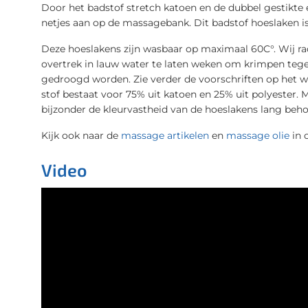
Door het badstof stretch katoen en de dubbel gestikte el
netjes aan op de massagebank. Dit badstof hoeslaken i
Deze hoeslakens zijn wasbaar op maximaal 60C°. Wij ra
overtrek in lauw water te laten weken om krimpen tege
gedroogd worden. Zie verder de voorschriften op het w
stof bestaat voor 75% uit katoen en 25% uit polyester. M
bijzonder de kleurvastheid van de hoeslakens lang beh
Kijk ook naar de
massage artikelen
en
massage olie
in 
Video