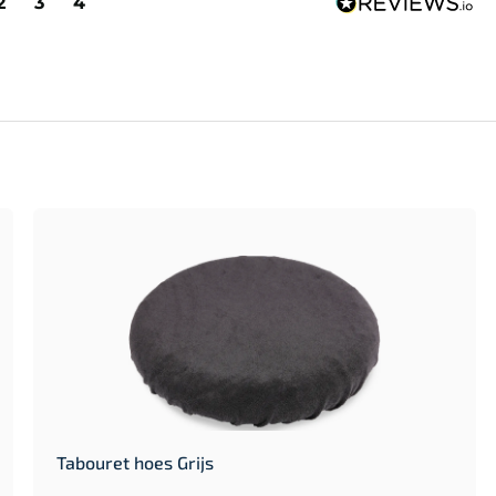
2
3
4
Tabouret hoes Grijs