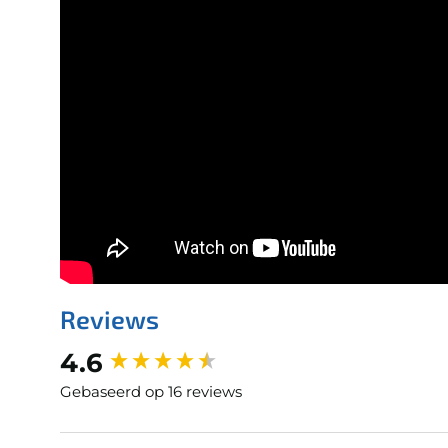
Reviews
New content loaded
4.6
Gebaseerd op 16 reviews