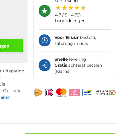
uitstekend
4,7
/ 5
4.721
beoordelingen
Voor 16 uur
besteld,
zaterdag in huis
agen
Snelle
levering
Gratis
achteraf betalen
r uitsparing
(Klarna)
f
 is
t. Op zoek
laken