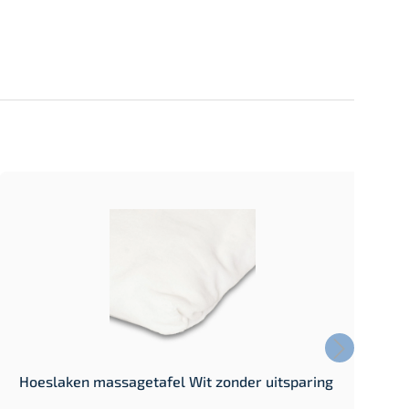
Hoeslaken massagetafel Wit zonder uitsparing
H
u