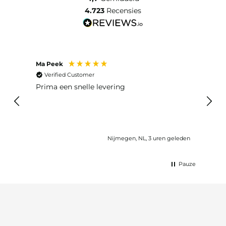
4.723
Recensies
Ma Peek
Jose 
Verified Customer
Ver
 huis
Prima een snelle levering
Snel
eleden
Nijmegen, NL, 3 uren geleden
Pauze