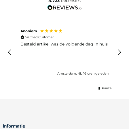
4.723
Recensies
Anoniem
Ma P
Verified Customer
Ver
Besteld artikel was de volgende dag in huis
Prim
Amsterdam, NL, 16 uren geleden
Pauze
Informatie