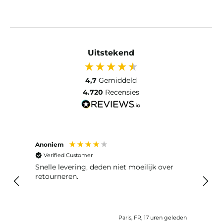
Uitstekend
4,7
Gemiddeld
4.720
Recensies
Anoniem
Bob 
Verified Customer
Ver
t en
Snelle levering, deden niet moeilijk over
Er wa
 tijd
retourneren.
meteen 
kome
geleden
Paris, FR, 17 uren geleden