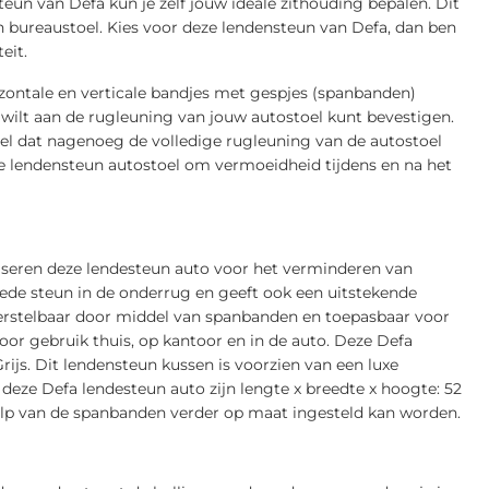
eun van Defa kun je zelf jouw ideale zithouding bepalen. Dit
n bureaustoel. Kies voor deze lendensteun van Defa, dan ben
eit.
izontale en verticale bandjes met gespjes (spanbanden)
wilt aan de rugleuning van jouw autostoel kunt bevestigen.
eel dat nagenoeg de volledige rugleuning van de autostoel
 lendensteun autostoel om vermoeidheid tijdens en na het
iseren deze lendesteun auto voor het verminderen van
de steun in de onderrug en geeft ook een uitstekende
 verstelbaar door middel van spanbanden en toepasbaar voor
oor gebruik thuis, op kantoor en in de auto. Deze Defa
rijs. Dit lendensteun kussen is voorzien van een luxe
ze Defa lendesteun auto zijn lengte x breedte x hoogte: 52
hulp van de spanbanden verder op maat ingesteld kan worden.