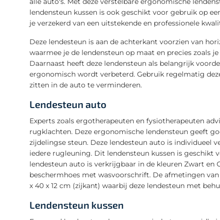
alle auto's. Met deze verstelbare ergonomische lendenst
lendensteun kussen is ook geschikt voor gebruik op ee
je verzekerd van een uitstekende en professionele kwalit
Deze lendesteun is aan de achterkant voorzien van hor
waarmee je de lendensteun op maat en precies zoals je 
Daarnaast heeft deze lendensteun als belangrijk voord
ergonomisch wordt verbeterd. Gebruik regelmatig deze
zitten in de auto te verminderen.
Lendesteun auto
Experts zoals ergotherapeuten en fysiotherapeuten adv
rugklachten. Deze ergonomische lendensteun geeft goe
zijdelingse steun. Deze lendesteun auto is individueel
iedere rugleuning. Dit lendensteun kussen is geschikt v
lendesteun auto is verkrijgbaar in de kleuren Zwart en G
beschermhoes met wasvoorschrift. De afmetingen van de
x 40 x 12 cm (zijkant) waarbij deze lendesteun met be
Lendensteun kussen