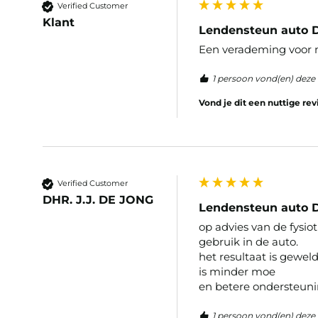
Verified Customer
Klant
Lendensteun auto 
Een verademing voor m
1 persoon vond(en) deze 
Vond je dit een nuttige re
Verified Customer
DHR. J.J. DE JONG
Lendensteun auto D
op advies van de fysi
gebruik in de auto.

het resultaat is geweldi
is minder moe

en betere ondersteuni
1 persoon vond(en) deze 