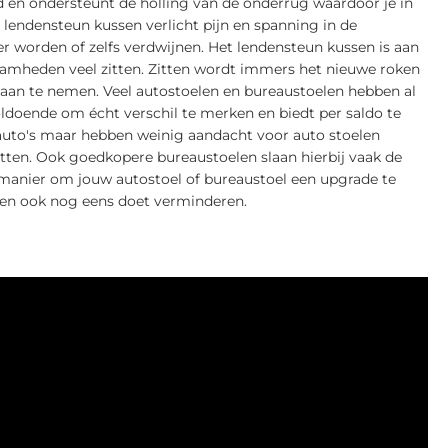
en ondersteunt de holling van de onderrug waardoor je in
lendensteun kussen verlicht pijn en spanning in de
 worden of zelfs verdwijnen. Het lendensteun kussen is aan
aamheden veel zitten. Zitten wordt immers het nieuwe roken
aan te nemen. Veel autostoelen en bureaustoelen hebben al
ldoende om écht verschil te merken en biedt per saldo te
uto's maar hebben weinig aandacht voor auto stoelen
en. Ook goedkopere bureaustoelen slaan hierbij vaak de
 manier om jouw autostoel of bureaustoel een upgrade te
ten ook nog eens doet verminderen.