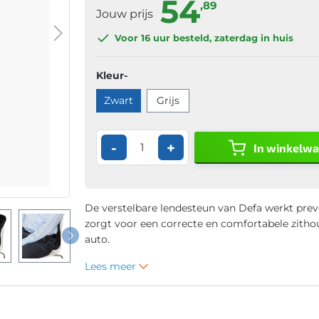
54
,89
Jouw prijs
Voor 16 uur
besteld, zaterdag in huis
Kleur-
Zwart
Grijs
-
+
In winkelw
De verstelbare lendesteun van Defa werkt prev
zorgt voor een correcte en comfortabele zitho
auto.
Lees meer