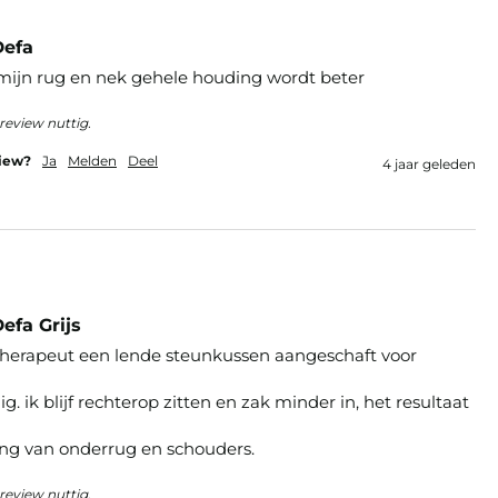
Defa
ijn rug en nek gehele houding wordt beter 
review nuttig.
view?
Ja
Melden
Deel
4 jaar geleden
efa Grijs
otherapeut een lende steunkussen aangeschaft voor 
g. ik blijf rechterop zitten en zak minder in, het resultaat 
ng van onderrug en schouders. 
review nuttig.