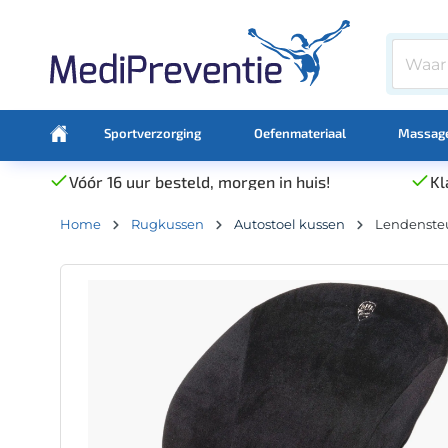
Sportverzorging
Oefenmateriaal
Massage
Vóór 16 uur besteld, morgen in huis!
Kl
Home
Rugkussen
Autostoel kussen
Lendenste