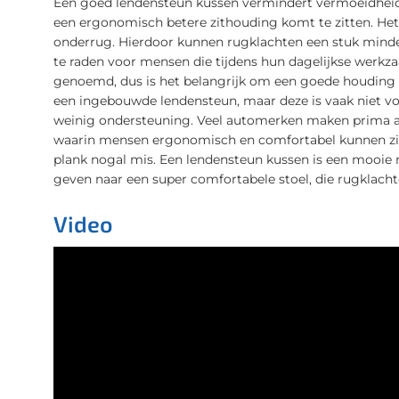
Een goed lendensteun kussen vermindert vermoeidheid 
een ergonomisch betere zithouding komt te zitten. Het 
onderrug. Hierdoor kunnen rugklachten een stuk minder
te raden voor mensen die tijdens hun dagelijkse werkz
genoemd, dus is het belangrijk om een goede houding 
een ingebouwde lendensteun, maar deze is vaak niet vo
weinig ondersteuning. Veel automerken maken prima a
waarin mensen ergonomisch en comfortabel kunnen zitt
plank nogal mis. Een lendensteun kussen is een mooie
geven naar een super comfortabele stoel, die rugklach
Video