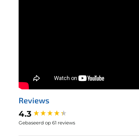
Reviews
New content loaded
4.3
Gebaseerd op 61 reviews