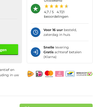
uitstekend
4,7
/ 5
4.721
beoordelingen
Voor 16 uur
besteld,
zaterdag in huis
Snelle
levering
agen
Gratis
achteraf betalen
(Klarna)
entief en
uding in uw