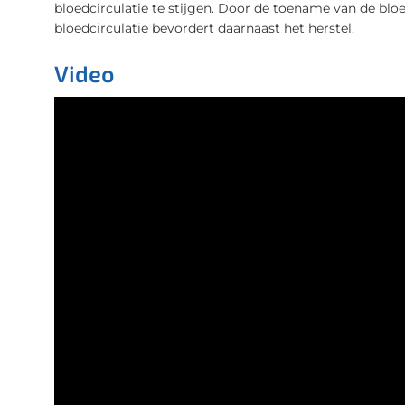
bloedcirculatie te stijgen. Door de toename van de blo
bloedcirculatie bevordert daarnaast het herstel.
Video