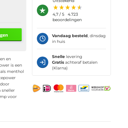
uitstekend
4,7
/ 5
4.723
beoordelingen
agen
Vandaag besteld
, dinsdag
in huis
Snelle
levering
ren en
Gratis
achteraf betalen
ower is een
(Klarna)
oals menthol
Icepower
rdoor
 sneller
pomp voor