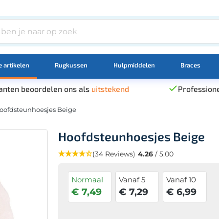
 artikelen
Rugkussen
Hulpmiddelen
Braces
anten beoordelen ons als
uitstekend
Professione
oofdsteunhoesjes Beige
Hoofdsteunhoesjes Beige
(34 Reviews)
4.26
/ 5.00
Normaal
Vanaf 5
Vanaf 10
€ 7,49
€ 7,29
€ 6,99