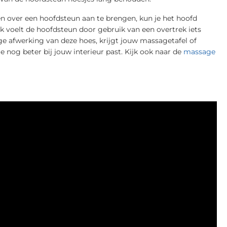
en over een hoofdsteun aan te brengen, kun je het hoofd
k voelt de hoofdsteun door gebruik van een overtrek iets
 afwerking van deze hoes, krijgt jouw massagetafel of
ie nog beter bij jouw interieur past. Kijk ook naar de
massage