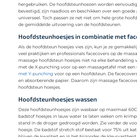
hergebruiken. De hoofdsteunhoezen worden eenvoudig 
bevestigd, zijn naadloos en beschikken over een goede
universeel. Toch passen ze net niet om hele grote hoofd
de gemiddelde uitvoering van de hoofdsteunen.
Hoofdsteunhoesjes in combinatie met fa
Als de hoofdsteun hoesjes vies zijn, kun je ze gemakkel
veel praktijken en professionals facecovers op de massa
massage hoofdsteun hoesjes niet na elke behandeling v
met de X-punching voor op een massagetafel met een u
met Y-punching
voor op een hoofdsteun. De facecovers
en absorberende papier. Daarom zijn massage facecov
hoofdsteun hoesjes.
Hoofdsteunhoesjes wassen
Deze hoofdsteunhoesjes zijn wasbaar op maximaal 60C°.
badstof hoesjes in lauw water te laten weken om krimp
stand in de droger gedroogd worden. Zie verder de voo
hoesje. De badstof stretch stof bestaat voor 75% uit ka
blijven de kwaliteit en in het bijzonder de kleurvasthe