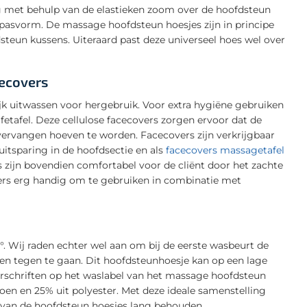
met behulp van de elastieken zoom over de hoofdsteun
 pasvorm. De massage hoofdsteun hoesjes zijn in principe
steun kussens. Uiteraard past deze universeel hoes wel over
cecovers
ijk uitwassen voor hergebruik. Voor extra hygiëne gebruiken
fetafel. Deze cellulose facecovers zorgen ervoor dat de
ervangen hoeven te worden. Facecovers zijn verkrijgbaar
itsparing in de hoofdsectie en als
facecovers massagetafel
 zijn bovendien comfortabel voor de cliënt door het zachte
ers erg handig om te gebruiken in combinatie met
 Wij raden echter wel aan om bij de eerste wasbeurt de
en tegen te gaan. Dit hoofdsteunhoesje kan op een lage
rschriften op het waslabel van het massage hoofdsteun
toen en 25% uit polyester. Met deze ideale samenstelling
id van de hoofdsteun hoesjes lang behouden.