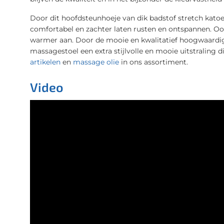
Door dit hoofdsteunhoeje van dik badstof stretch kato
comfortabel en zachter laten rusten en ontspannen. Oo
warmer aan. Door de mooie en kwalitatief hoogwaardige
massagestoel een extra stijlvolle en mooie uitstraling d
artikelen
en
massage olie
in ons assortiment.
Video