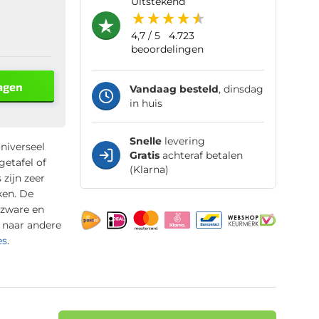
uitstekend
4,7
/ 5
4.723
beoordelingen
agen
Vandaag besteld
, dinsdag
in huis
Snelle
levering
niverseel
Gratis
achteraf betalen
etafel of
(Klarna)
zijn zeer
ken. De
 zware en
k naar andere
es
.