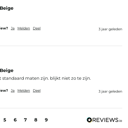
 Beige
view?
Ja
Melden
Deel
3 jaar geleden
 Beige
t standaard maten zijn. blijkt niet zo te zijn.
view?
Ja
Melden
Deel
3 jaar geleden
5
6
7
8
9