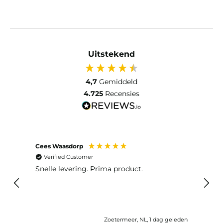
Uitstekend
4,7
Gemiddeld
4.725
Recensies
Cees Waasdorp
M. de
Verified Customer
Ver
Snelle levering. Prima product.
De b
elast
lang 
Zoetermeer, NL, 1 dag geleden