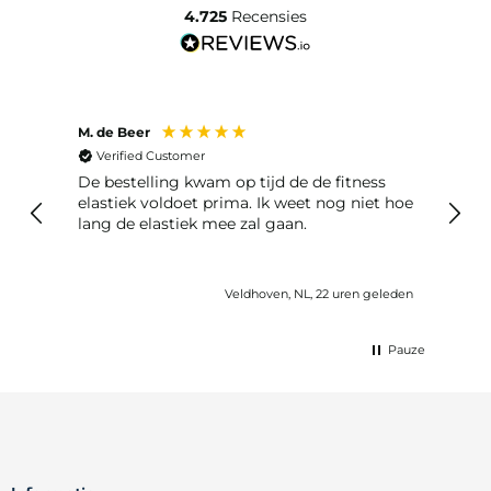
4.725
Recensies
M. de Beer
Anon
Verified Customer
Ver
De bestelling kwam op tijd de de fitness
Best
elastiek voldoet prima. Ik weet nog niet hoe
lang de elastiek mee zal gaan.
geleden
Veldhoven, NL, 22 uren geleden
Pauze