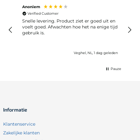
Anoniem
Anon
Verified Customer
Ver
Snelle levering. Product ziet er goed uit en
Snelle leveri
voelt goed. Afwachten hoe het na enige tijd
reto
gebruik is.
geleden
Veghel, NL, 1 dag geleden
Pauze
Informatie
Klantenservice
Zakelijke klanten