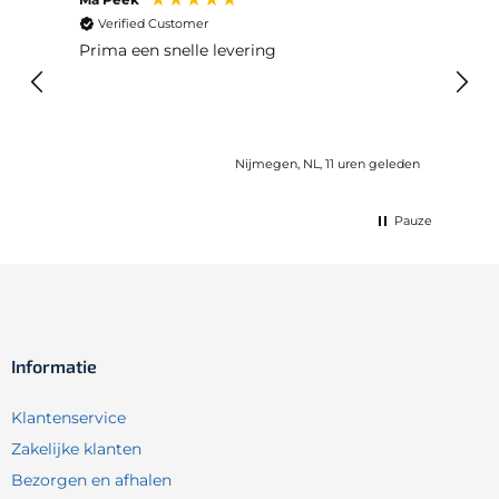
Verified Customer
Ver
 huis
Prima een snelle levering
Snel
eleden
Nijmegen, NL, 11 uren geleden
Pauze
Informatie
Klantenservice
Zakelijke klanten
Bezorgen en afhalen