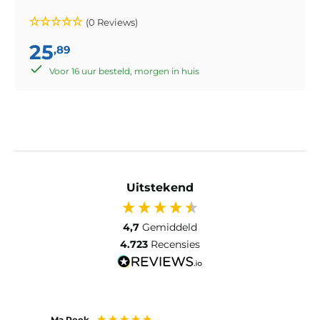
(0 Reviews)
25
,89
Voor 16 uur besteld, morgen in huis
Uitstekend
4,7
Gemiddeld
4.723
Recensies
Ma Peek
Jose 