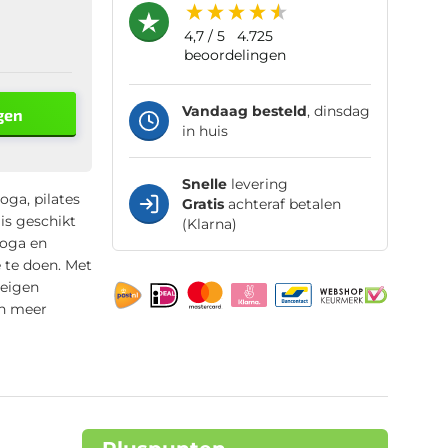
4,7
/ 5
4.725
beoordelingen
Vandaag besteld
, dinsdag
gen
in huis
Snelle
levering
oga, pilates
Gratis
achteraf betalen
is geschikt
(Klarna)
yoga en
te doen. Met
 eigen
en meer