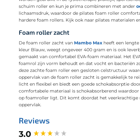
schuim roller en kun je prima combineren met ander
o
lichaamsdruk, waardoor de pilates foam roller comforta
hardere foam rollers. Kijk ook naar pilates materialen 
Foam roller zacht
De foam roller zacht van
Mambo Max
heeft een lengte 
kleur Blauw, weegt ongeveer 400 gram en is ook leverba
gemaakt van comfortabel EVA-foam materiaal. Het EVA 
foamrol zijn vorm behoudt en dat vocht en bacteriën 
deze zachte foam roller een gesloten celstructuur waard
oppervlak van de foam roller zacht is gemakkelijk te re
licht en flexibel en biedt een goede schokabsorptie do
comfortabele materiaal is schokabsorberend waardoor de
op foamroller ligt. Dit komt doordat het veerkrachtige
oppervlak.
Reviews
New content loaded
3.0