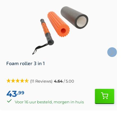
Foam roller 3 in 1
F
(11 Reviews)
4.64
/ 5.00
43
,99
Voor 16 uur besteld, morgen in huis