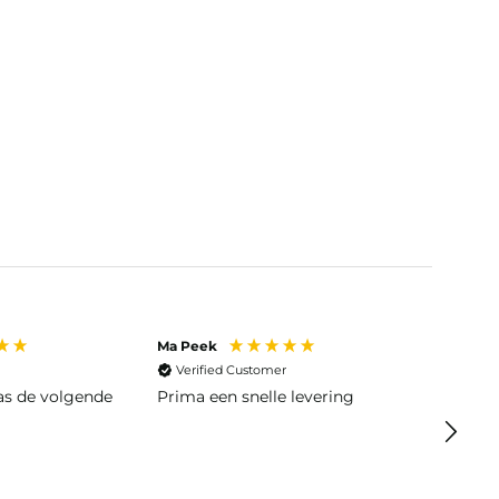
Ma Peek
Jose J
Verified Customer
Veri
was de volgende
Prima een snelle levering
Snelle