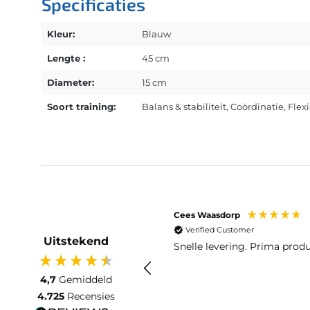
Specificaties
Kleur:
Blauw
Lengte :
45 cm
Diameter:
15 cm
Soort training:
Balans & stabiliteit
, Coördinatie
, Flexi
Cees Waasdorp
Verified Customer
Uitstekend
Snelle levering. Prima produ
4,7
Gemiddeld
4.725
Recensies