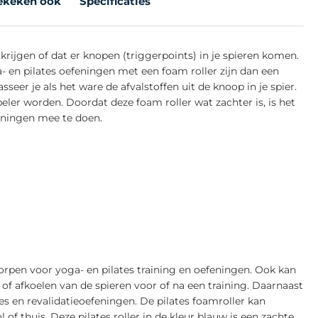
ekeken ook
Specificaties
 krijgen of dat er knopen (triggerpoints) in je spieren komen.
- en pilates oefeningen met een foam roller zijn dan een
seer je als het ware de afvalstoffen uit de knoop in je spier.
beler worden. Doordat deze foam roller wat zachter is, is het
feningen mee te doen.
orpen voor yoga- en pilates training en oefeningen. Ook kan
of afkoelen van de spieren voor of na een training. Daarnaast
es en revalidatieoefeningen. De pilates foamroller kan
 of thuis. Deze pilates roller in de kleur blauw is een zachte