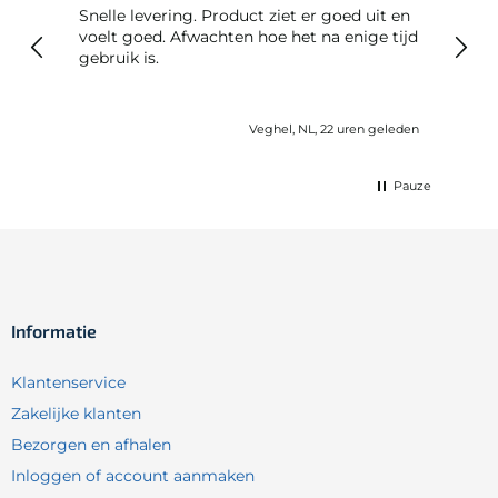
Snelle levering. Product ziet er goed uit en
Snelle leveri
voelt goed. Afwachten hoe het na enige tijd
reto
gebruik is.
nds ago
Veghel, NL, 22 uren geleden
Pauze
Informatie
Klantenservice
Zakelijke klanten
Bezorgen en afhalen
Inloggen of account aanmaken