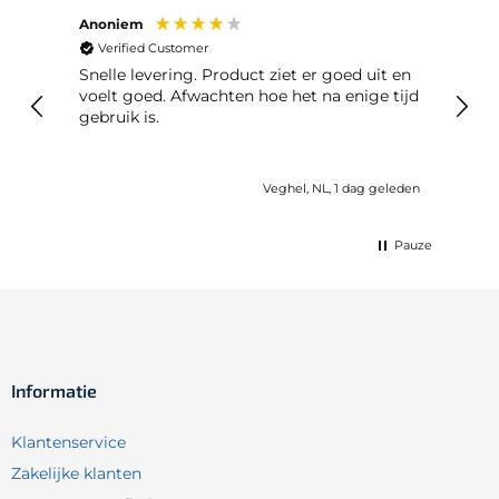
Anoniem
Anon
Verified Customer
Ver
Snelle levering. Product ziet er goed uit en
Snelle leveri
voelt goed. Afwachten hoe het na enige tijd
retou
gebruik is.
geleden
Veghel, NL, 1 dag geleden
Pauze
Informatie
Klantenservice
Zakelijke klanten