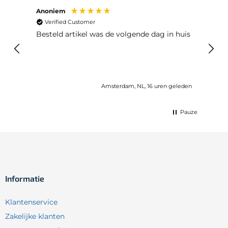
Anoniem
Ma P
Verified Customer
Ver
Besteld artikel was de volgende dag in huis
Prim
Amsterdam, NL, 16 uren geleden
Pauze
Informatie
Klantenservice
Zakelijke klanten