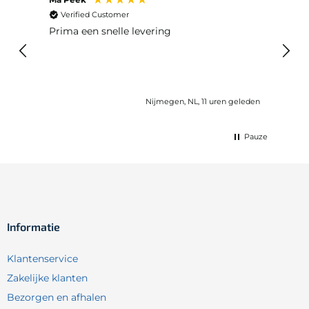
Verified Customer
Ver
 huis
Prima een snelle levering
Snel
eleden
Nijmegen, NL, 11 uren geleden
Pauze
Informatie
Klantenservice
Zakelijke klanten
Bezorgen en afhalen