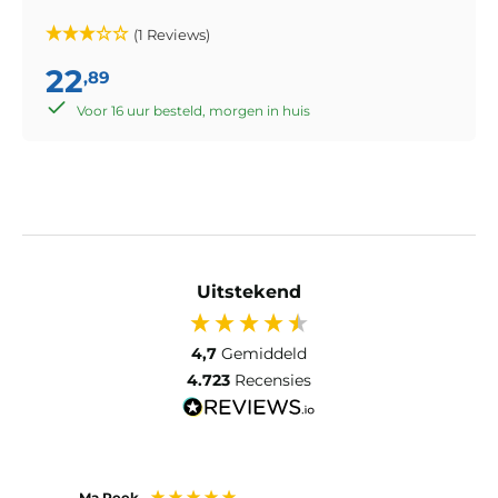
(1 Reviews)
22
,89
Voor 16 uur besteld, morgen in huis
Uitstekend
4,7
Gemiddeld
4.723
Recensies
Ma Peek
Jose 