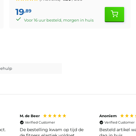
19
,89
Voor 16 uur besteld, morgen in huis
hehulp
M. de Beer
Anoniem
Verified Customer
Verified Customer
ct.
De bestelling kwam op tijd de
Besteld artikel 
de fitness elastiek voldoet
dag in huis