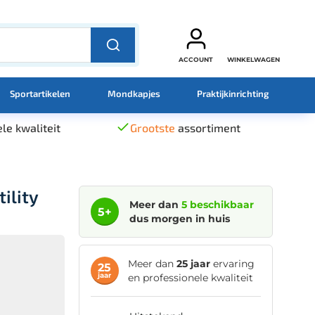
ACCOUNT
WINKELWAGEN
Sportartikelen
Mondkapjes
Praktijkinrichting
le kwaliteit
Grootste
assortiment
ility
Meer dan
5 beschikbaar
5+
dus morgen in huis
Meer dan
25 jaar
ervaring
25
jaar
en professionele kwaliteit