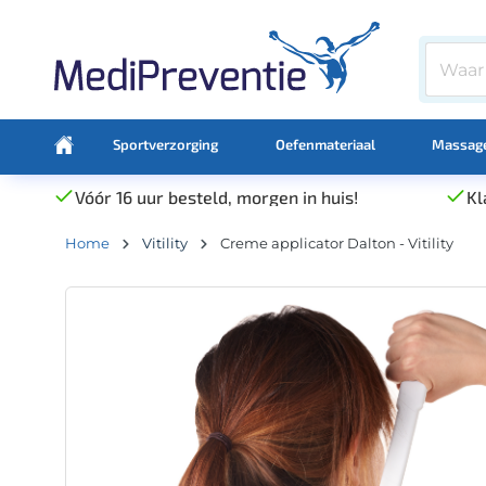
Sportverzorging
Oefenmateriaal
Massage
Vóór 16 uur besteld, morgen in huis!
Kl
Home
Vitility
Creme applicator Dalton - Vitility