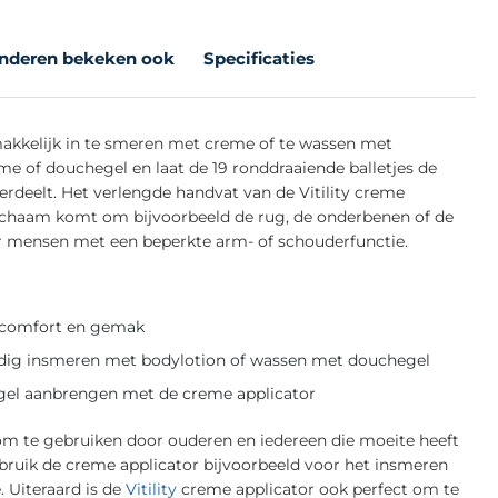
nderen bekeken ook
Specificaties
emakkelijk in te smeren met creme of te wassen met
e of douchegel en laat de 19 ronddraaiende balletjes de
verdeelt. Het verlengde handvat van de Vitility creme
e lichaam komt om bijvoorbeeld de rug, de onderbenen of de
or mensen met een beperkte arm- of schouderfunctie.
ra comfort en gemak
oudig insmeren met bodylotion of wassen met douchegel
egel aanbrengen met de creme applicator
om te gebruiken door ouderen en iedereen die moeite heeft
ruik de creme applicator bijvoorbeeld voor het insmeren
 Uiteraard is de
Vitility
creme applicator ook perfect om te