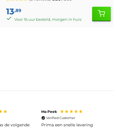
13
,89
Voor 16 uur besteld, morgen in huis
Ma Peek
Jose J
Verified Customer
Veri
was de volgende
Prima een snelle levering
Snelle