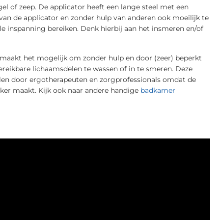
l of zeep. De applicator heeft een lange steel met een
van de applicator en zonder hulp van anderen ook moeilijk te
 inspanning bereiken. Denk hierbij aan het insmeren en/of
 maakt het mogelijk om zonder hulp en door (zeer) beperkt
bereikbare lichaamsdelen te wassen of in te smeren. Deze
olen door ergotherapeuten en zorgprofessionals omdat de
ker maakt. Kijk ook naar andere handige
badkamer