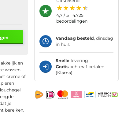
uitstekend
4,7
/ 5
4.725
beoordelingen
agen
Vandaag besteld
, dinsdag
in huis
Snelle
levering
akkelijk en
Gratis
achteraf betalen
te wassen
(Klarna)
met creme of
spieren
 douchegel
rlengde
dat je
nt bereiken,