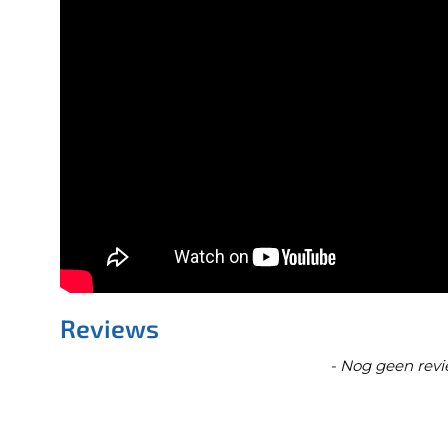
Reviews
New content loaded
- Nog geen revi