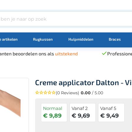
 artikelen
Rugkussen
Hulpmiddelen
Braces
anten beoordelen ons als
uitstekend
Professione
Creme applicator Dalton - Vit
(0 Reviews)
0.00
/ 5.00
Normaal
Vanaf 2
Vanaf 5
€ 9,89
€ 9,69
€ 9,49