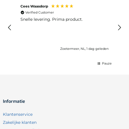
Cees Waasdorp
M. de
Verified Customer
Ver
Snelle levering. Prima product.
De b
elast
lang 
Zoetermeer, NL, 1 dag geleden
Pauze
Informatie
Klantenservice
Zakelijke klanten