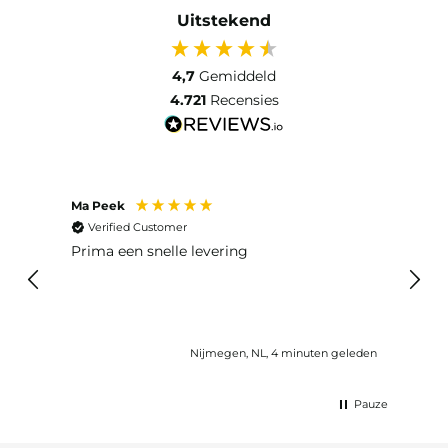
Uitstekend
4,7
Gemiddeld
4.721
Recensies
Ma Peek
Jose 
Verified Customer
Ver
Prima een snelle levering
Snel
Nijmegen, NL, 4 minuten geleden
Pauze