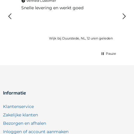
Verified Customer
Ver
Snelle levering en werkt goed
Snell
voel
gebru
Wijk bij Duurstede, NL, 12 uren geleden
Pauze
Informatie
Klantenservice
Zakelijke klanten
Bezorgen en afhalen
Inloggen of account aanmaken