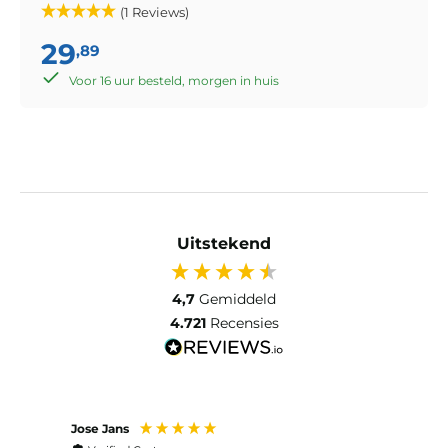
(1 Reviews)
29
,89
Voor 16 uur besteld, morgen in huis
Uitstekend
4,7
Gemiddeld
4.721
Recensies
Jose Jans
Anon