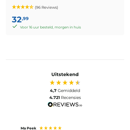
(96 Reviews)
32
,99
Voor 16 uur besteld, morgen in huis
Uitstekend
4,7
Gemiddeld
4.721
Recensies
Ma Peek
Jose 