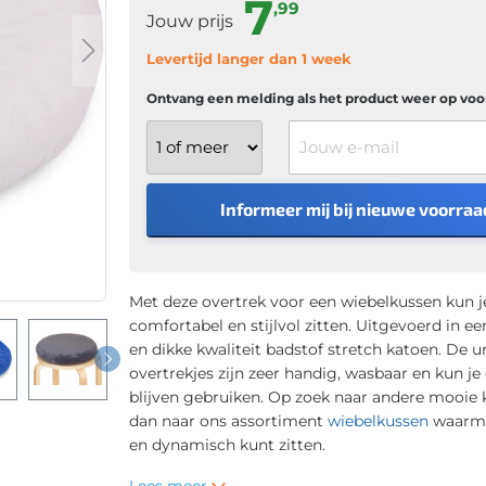
7
,99
Jouw prijs
Levertijd langer dan 1 week
Ontvang een melding als het product weer op voor
Jouw e-mail
Informeer mij bij nieuwe voorraa
Met deze overtrek voor een wiebelkussen kun je
comfortabel en stijlvol zitten. Uitgevoerd in ee
en dikke kwaliteit badstof stretch katoen. De u
overtrekjes zijn zeer handig, wasbaar en kun je
blijven gebruiken. Op zoek naar andere mooie k
dan naar ons assortiment
wiebelkussen
waarmee
en dynamisch kunt zitten.
Lees meer