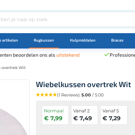
 artikelen
Rugkussen
Hulpmiddelen
Braces
anten beoordelen ons als
uitstekend
Professione
 overtrek Wit
Wiebelkussen overtrek Wit
(1 Reviews)
5.00
/ 5.00
Normaal
Vanaf 2
Vanaf 5
€ 7,99
€ 7,49
€ 7,29