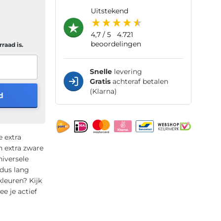
uitstekend
4,7
/ 5
4.721
beoordelingen
raad is.
Snelle
levering
Gratis
achteraf betalen
(Klarna)
d
 extra
n extra zware
niversele
 dus lang
leuren? Kijk
 je actief