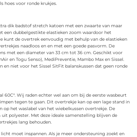
ls hoes voor ronde krukjes.
tra dik badstof stretch katoen met een zwaarte van maar
et een dubbelgestikte elastieken zoom waardoor het
 Je kunt de overtrek eenvoudig met behulp van de elastieken
vertrekjes naadloos en en met een goede pasvorm. De
sens met een diameter van 33 cm tot 36 cm. Geschikt voor
nAir en Togu Senso), MediPreventie, Mambo Max en Sissel.
en en niet voor het Sissel SitFit balanskussen dat geen ronde
l 60C°. Wij raden echter wel aan om bij de eerste wasbeurt
impen tegen te gaan. Dit overtrekje kan op een lage stand in
n op het waslabel van het wiebelkussen overtrekje. De
 uit polyester. Met deze ideale samenstelling blijven de
vertrekjes lang behouden.
lf licht moet inspannen. Als je meer ondersteuning zoekt en