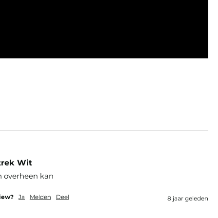
trek Wit
n overheen kan
view?
Ja
Melden
Deel
8 jaar geleden