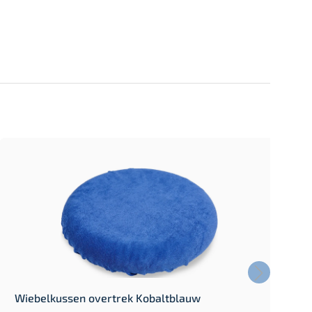
Wiebelkussen overtrek Kobaltblauw
W