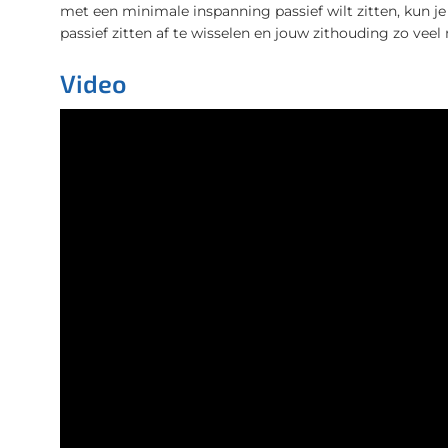
met een minimale inspanning passief wilt zitten, kun j
passief zitten af te wisselen en jouw zithouding zo veel 
Video