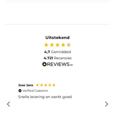
Uitstekend
4,7
Gemiddeld
4.721
Recensies
Jose Jans
Anon
Verified Customer
Ver
Snelle levering en werkt goed
Snell
voel
gebru