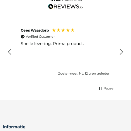
Cees Waasdorp
M. de
Verified Customer
Ver
Snelle levering. Prima product.
De b
elast
lang 
Zoetermeer, NL, 12 uren geleden
Pauze
Informatie