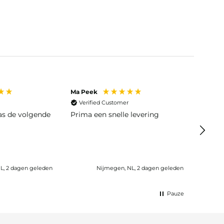
Ma Peek
Jose J
Verified Customer
Veri
was de volgende
Prima een snelle levering
Snelle
L, 2 dagen geleden
Nijmegen, NL, 2 dagen geleden
Wijk b
Pauze