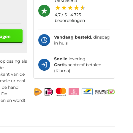
uitstekend
4,7
/ 5
4.725
beoordelingen
wagen
Vandaag besteld
, dinsdag
in huis
Snelle
levering
oplossing als
Gratis
achteraf betalen
de
(Klarna)
nkant van de
rsele urinaal
ij de hand
. De
len en wordt