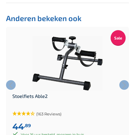
Anderen bekeken ook
Sale
Stoelfiets Able2
(163 Reviews)
44
,89
Voor 16 uur besteld, morgen in huis