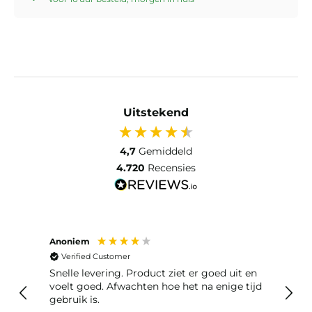
Uitstekend
4,7
Gemiddeld
4.720
Recensies
Anoniem
Anon
Verified Customer
Ver
Snelle levering. Product ziet er goed uit en
Snelle leveri
voelt goed. Afwachten hoe het na enige tijd
reto
gebruik is.