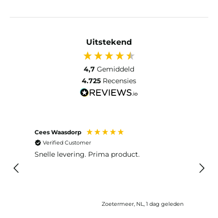
Uitstekend
4,7
Gemiddeld
4.725
Recensies
Cees Waasdorp
M. de
Verified Customer
Ver
Snelle levering. Prima product.
De b
elast
lang 
Zoetermeer, NL, 1 dag geleden