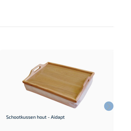
Schootkussen hout - Aidapt
B