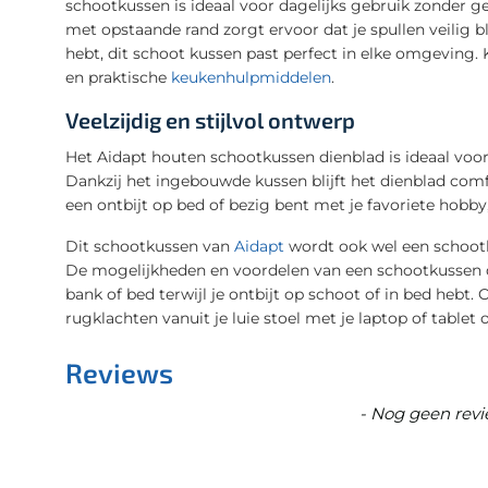
schootkussen is ideaal voor dagelijks gebruik zonder 
met opstaande rand zorgt ervoor dat je spullen veilig bl
hebt, dit schoot kussen past perfect in elke omgeving.
en praktische
keukenhulpmiddelen
.
Veelzijdig en stijlvol ontwerp
Het Aidapt houten schootkussen dienblad is ideaal voo
Dankzij het ingebouwde kussen blijft het dienblad comfo
een ontbijt op bed of bezig bent met je favoriete hobby
Dit schootkussen van
Aidapt
wordt ook wel een schootk
De mogelijkheden en voordelen van een schootkussen di
bank of bed terwijl je ontbijt op schoot of in bed hebt.
rugklachten vanuit je luie stoel met je laptop of tablet 
Reviews
New content loaded
- Nog geen revi