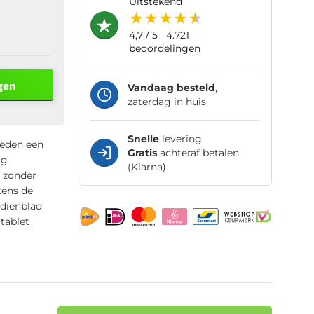
uitstekend
4,7
/ 5
4.721
beoordelingen
gen
Vandaag besteld
,
zaterdag in huis
Snelle
levering
heden een
Gratis
achteraf betalen
ag
(Klarna)
n zonder
tens de
 dienblad
tablet