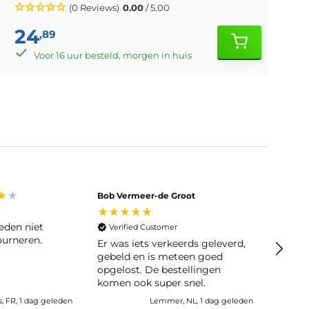
(0 Reviews)
0.00
/ 5.00
24
,89
Voor 16 uur besteld, morgen in huis
Bob Vermeer-de Groot
Tineke
Veri
Snel g
Verified Customer
ourneren.
Er was iets verkeerds geleverd,
gebeld en is meteen goed
opgelost. De bestellingen
komen ook super snel.
s, FR, 1 dag geleden
Lemmer, NL, 1 dag geleden