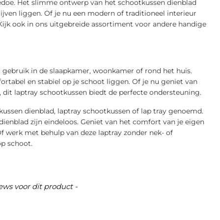
gedoe. Het slimme ontwerp van het schootkussen dienblad
ijven liggen. Of je nu een modern of traditioneel interieur
 Kijk ook in ons uitgebreide assortiment voor andere handige
r gebruik in de slaapkamer, woonkamer of rond het huis.
rtabel en stabiel op je schoot liggen. Of je nu geniet van
, dit laptray schootkussen biedt de perfecte ondersteuning.
ussen dienblad, laptray schootkussen of lap tray genoemd.
enblad zijn eindeloos. Geniet van het comfort van je eigen
 Of werk met behulp van deze laptray zonder nek- of
op schoot.
ews voor dit product -