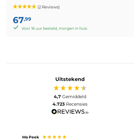
(2 Reviews)
67
,99
Voor 16 uur besteld, morgen in huis
Uitstekend
4,7
Gemiddeld
4.723
Recensies
Ma Peek
Jose 