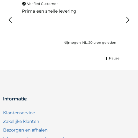
Verified Customer
Ver
 huis
Prima een snelle levering
Snel
eleden
Nijmegen, NL, 20 uren geleden
Pauze
Informatie
Klantenservice
Zakelijke klanten
Bezorgen en afhalen