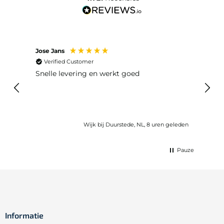
Jose Jans
Anon
Verified Customer
Ver
Snelle levering en werkt goed
Snell
voel
gebru
Wijk bij Duurstede, NL, 8 uren geleden
Pauze
Informatie