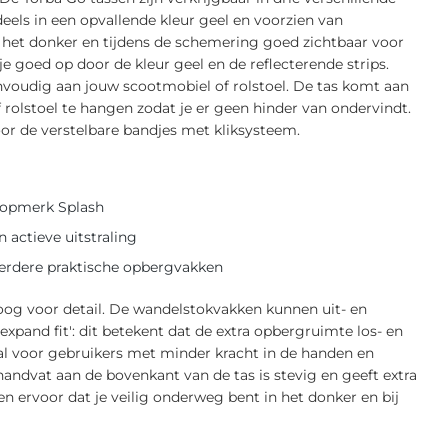
deels in een opvallende kleur geel en voorzien van
in het donker en tijdens de schemering goed zichtbaar voor
 goed op door de kleur geel en de reflecterende strips.
voudig aan jouw scootmobiel of rolstoel. De tas komt aan
rolstoel te hangen zodat je er geen hinder van ondervindt.
or de verstelbare bandjes met kliksysteem.
 topmerk Splash
 actieve uitstraling
erdere praktische opbergvakken
oog voor detail. De wandelstokvakken kunnen uit- en
pand fit': dit betekent dat de extra opbergruimte los- en
eaal voor gebruikers met minder kracht in de handen en
handvat aan de bovenkant van de tas is stevig en geeft extra
gen ervoor dat je veilig onderweg bent in het donker en bij