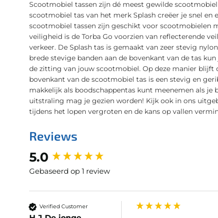
Scootmobiel tassen zijn dé meest gewilde scootmobiel
scootmobiel tas van het merk Splash creëer je snel en
scootmobiel tassen zijn geschikt voor scootmobielen m
veiligheid is de Torba Go voorzien van reflecterende vei
verkeer. De Splash tas is gemaakt van zeer stevig nylon
brede stevige banden aan de bovenkant van de tas kun 
de zitting van jouw scootmobiel. Op deze manier blijft 
bovenkant van de scootmobiel tas is een stevig en ger
makkelijk als boodschappentas kunt meenemen als je 
uitstraling mag je gezien worden! Kijk ook in ons uitg
tijdens het lopen vergroten en de kans op vallen vermi
Reviews
New content loaded
5.0
Gebaseerd op 1 review
Verified Customer
H.J De jonge