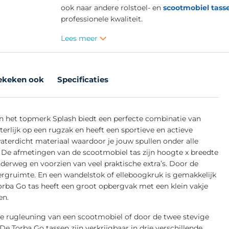
ook naar andere rolstoel- en
scootmobiel tass
professionele kwaliteit.
Lees meer
ekeken ook
Specificaties
an het topmerk Splash biedt een perfecte combinatie van
terlijk op een rugzak en heeft een sportieve en actieve
terdicht materiaal waardoor je jouw spullen onder alle
De afmetingen van de scootmobiel tas zijn hoogte x breedte
onderweg en voorzien van veel praktische extra’s. Door de
bergruimte. En een wandelstok of elleboogkruk is gemakkelijk
rba Go tas heeft een groot opbergvak met een klein vakje
en.
de rugleuning van een scootmobiel of door de twee stevige
e Torba Go tassen zijn verkrijgbaar in drie verschillende