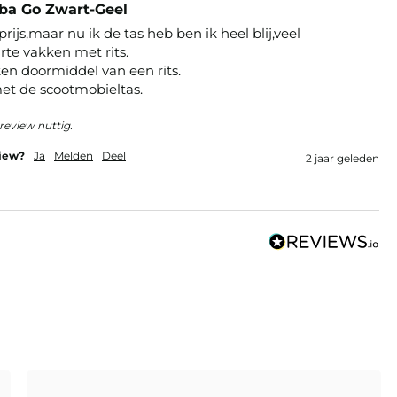
rba Go Zwart-Geel
rijs,maar nu ik de tas heb ben ik heel blij,veel 
te vakken met rits.

en doormiddel van een rits.

met de scootmobieltas.
review nuttig.
view?
Ja
Melden
Deel
2 jaar geleden