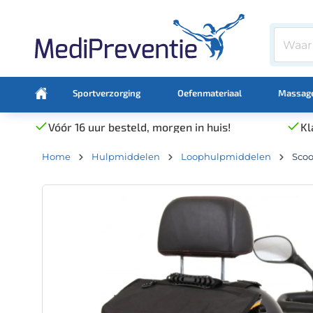
Sportverzorging
Oefenmateriaal
Massage
Vóór 16 uur besteld, morgen in huis!
Kl
Home
Hulpmiddelen
Loophulpmiddelen
Scoo