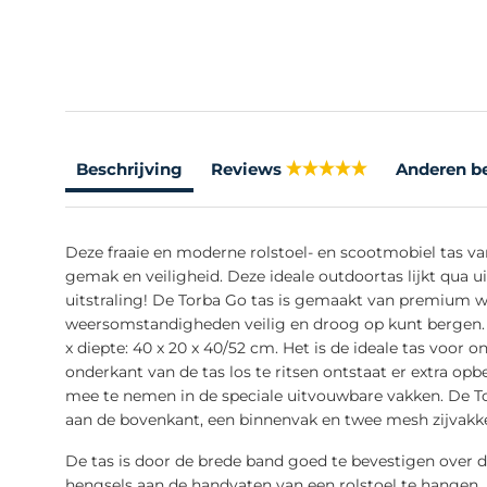
Beschrijving
Reviews
Anderen b
Deze fraaie en moderne rolstoel- en scootmobiel tas v
gemak en veiligheid. Deze ideale outdoortas lijkt qua ui
uitstraling! De Torba Go tas is gemaakt van premium wa
weersomstandigheden veilig en droog op kunt bergen. 
x diepte: 40 x 20 x 40/52 cm. Het is de ideale tas voor 
onderkant van de tas los te ritsen ontstaat er extra op
mee te nemen in de speciale uitvouwbare vakken. De To
aan de bovenkant, een binnenvak en twee mesh zijvakk
De tas is door de brede band goed te bevestigen over 
hengsels aan de handvaten van een rolstoel te hangen. D