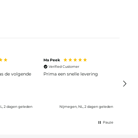
Ma Peek
Jose J
Verified Customer
Veri
was de volgende
Prima een snelle levering
Snelle
L, 2 dagen geleden
Nijmegen, NL, 2 dagen geleden
Wijk b
Pauze