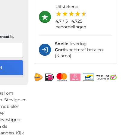
uitstekend
4,7
/ 5
4.725
beoordelingen
raad is.
Snelle
levering
Gratis
achteraf betalen
(Klarna)
d
aal om
. Stevige en
tmobielen
De
evestigen
n de
hangen. Kijk