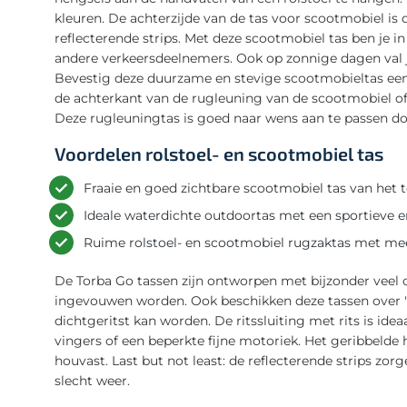
kleuren. De achterzijde van de tas voor scootmobiel is 
reflecterende strips. Met deze scootmobiel tas ben je 
andere verkeersdeelnemers. Ook op zonnige dagen val je
Bevestig deze duurzame en stevige scootmobieltas een
de achterkant van de rugleuning van de scootmobiel of 
Deze rugleuningtas is goed naar wens aan te passen do
Voordelen rolstoel- en scootmobiel tas
Fraaie en goed zichtbare scootmobiel tas van het
Ideale waterdichte outdoortas met een sportieve en
Ruime rolstoel- en scootmobiel rugzaktas met me
De Torba Go tassen zijn ontworpen met bijzonder veel 
ingevouwen worden. Ook beschikken deze tassen over 'ex
dichtgeritst kan worden. De ritssluiting met rits is id
vingers of een beperkte fijne motoriek. Het geribbelde 
houvast. Last but not least: de reflecterende strips zor
slecht weer.