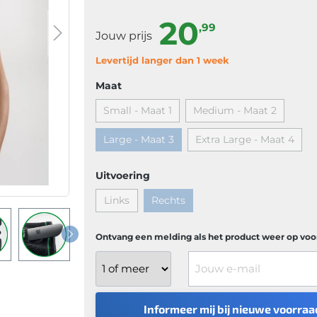
20
,99
Jouw prijs
Levertijd langer dan 1 week
Maat
Small - Maat 1
Medium - Maat 2
Large - Maat 3
Extra Large - Maat 4
Uitvoering
Links
Rechts
Ontvang een melding als het product weer op voor
Jouw e-mail
Informeer mij bij nieuwe voorraa