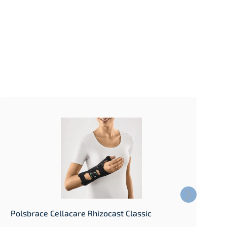
Polsbrace Cellacare Rhizocast Classic
P