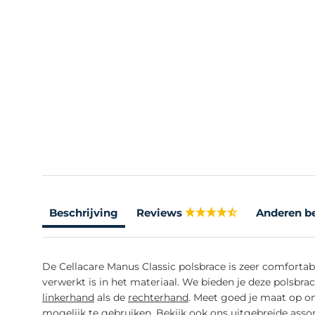
Beschrijving
Reviews
Anderen b
De Cellacare Manus Classic polsbrace is zeer comforta
verwerkt is in het materiaal. We bieden je deze polsbr
linkerhand
als de
rechterhand
. Meet goed je maat op o
mogelijk te gebruiken. Bekijk ook ons uitgebreide ass