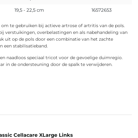
19,5 - 22,5 cm
16572653
om te gebruiken bij actieve artrose of artritis van de pols.
ij verstuikingen, overbelastingen en als nabehandeling van
ruk uit op de pols door een combinatie van het zachte
 een stabilisatieband.
een naadloos speciaal tricot voor de gevoelige duimregio.
r in de ondersteuning door de spalk te verwijderen.
ssic Cellacare XLarge Links