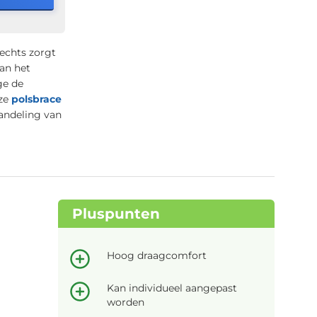
echts zorgt
an het
ge de
eze
polsbrace
handeling van
Pluspunten
Hoog draagcomfort
Kan individueel aangepast
worden