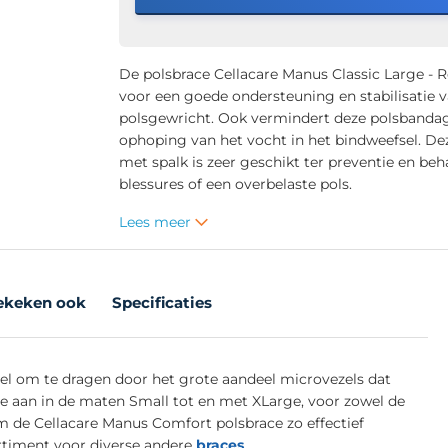
De polsbrace Cellacare Manus Classic Large - R
voor een goede ondersteuning en stabilisatie v
polsgewricht. Ook vermindert deze polsbanda
ophoping van het vocht in het bindweefsel. D
met spalk is zeer geschikt ter preventie en be
blessures of een overbelaste pols.
Lees meer
ekeken ook
Specificaties
bel om te dragen door het grote aandeel microvezels dat
ace aan in de maten Small tot en met XLarge, voor zowel de
m de Cellacare Manus Comfort polsbrace zo effectief
ortiment voor diverse andere
braces
.