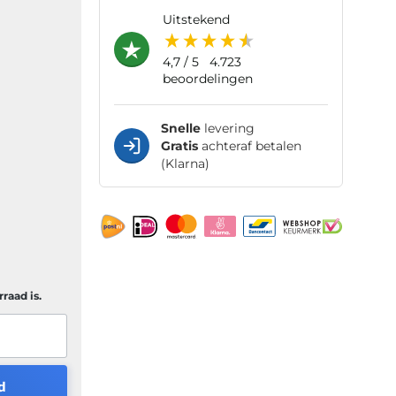
uitstekend
4,7
/ 5
4.723
beoordelingen
Snelle
levering
Gratis
achteraf betalen
(Klarna)
raad is.
d