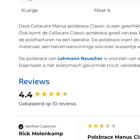
XLarge
Maat 4
Deze Cellacare Manus polsbrace Classic is zeer geschikt 
Ook komt de Cellacare Classic polsbrace goed van pas b
de polsfracturen na een operatie. De polsbrace voert d
materiaal, een halvemaanvormige siliconen kussentje en
De polsbrace van
Lohmann Rauscher
is voorzien van 
Daarnaast is het anatomisch gevormde tricot verstelbaa
Reviews
New content loaded
4.4
Gebaseerd op 10 reviews
Verified Customer
Rick Molenkamp
Polsbrace Manus Cla