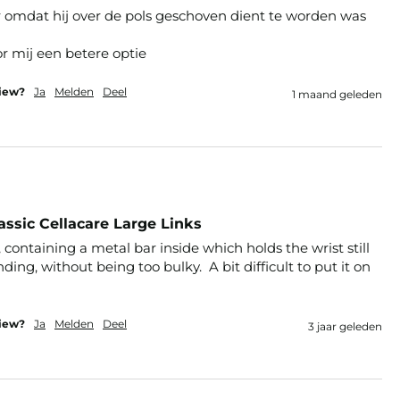
 omdat hij over de pols geschoven dient te worden was 
r mij een betere optie
view?
Ja
Melden
Deel
1 maand geleden
ssic Cellacare Large Links
, containing a metal bar inside which holds the wrist still 
ing, without being too bulky.  A bit difficult to put it on 
view?
Ja
Melden
Deel
3 jaar geleden