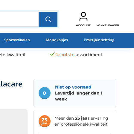
ACCOUNT
WINKELWAGEN
Sportartikelen
Mondkapjes
Praktijkinrichting
le kwaliteit
Grootste
assortiment
llacare
Niet op voorraad
0
Levertijd langer dan 1
week
Meer dan
25 jaar
ervaring
25
jaar
en professionele kwaliteit