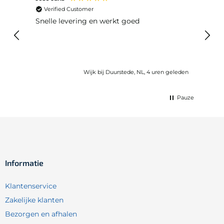
Verified Customer
Ver
Snelle levering en werkt goed
Snell
voel
gebru
Wijk bij Duurstede, NL, 4 uren geleden
Pauze
Informatie
Klantenservice
Zakelijke klanten
Bezorgen en afhalen