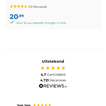
(10 Reviews)
20
,99
Voor 16 uur besteld, morgen in huis
Uitstekend
4,7
Gemiddeld
4.721
Recensies
Jose Jans
Anon