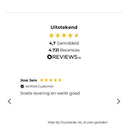
Uitstekend
4,7
Gemiddeld
4.721
Recensies
Jose Jans
Anon
Verified Customer
Ver
Snelle levering en werkt goed
Snell
voel
gebru
Wijk bij Duurstede, NL, 8 uren geleden